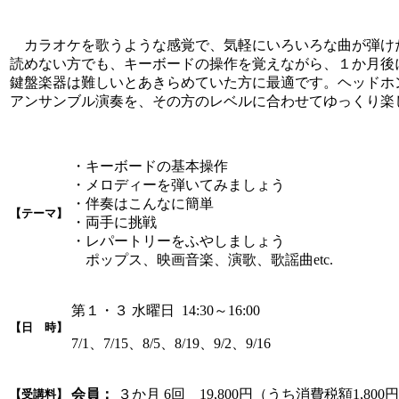
カラオケを歌うような感覚で、気軽にいろいろな曲が弾け
読めない方でも、キーボードの操作を覚えながら、１か月後
鍵盤楽器は難しいとあきらめていた方に最適です。ヘッドホ
アンサンブル演奏を、その方のレベルに合わせてゆっくり楽
・キーボードの基本操作
・メロディーを弾いてみましょう
・伴奏はこんなに簡単
【テーマ】
・両手に挑戦
・レパートリーをふやしましょう
ポップス、映画音楽、演歌、歌謡曲etc.
第１・３ 水曜日 14:30～16:00
【日 時】
7/1、7/15、8/5、8/19、9/2、9/16
会員：
３か月 6回 19,800円（うち消費税額1,800
【受講料】