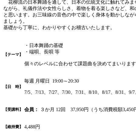
花柳流の日本舞踊を通して、日本の伝統文化に触れてみま
ながら、礼儀作法や女性らしさ、着物を着る楽しさなど、和
と思います。お三味線の音色の中で楽しく身体を動かしなが
ましょう。
基礎から丁寧に、わかりやすくお稽古いたします。
・日本舞踊の基礎
・端唄、長唄 等
【テーマ】
個々のレベルに合わせて課題曲を決めてまいります
毎週 月曜日 19:00～20:30
【日 時】
7/5、7/13、7/27、7/30、7/31、8/10、8/17、8/31、9/7
会員：
３か月 12回 37,950円（うち消費税額3,45
【受講料】
4,488円
【維持費】