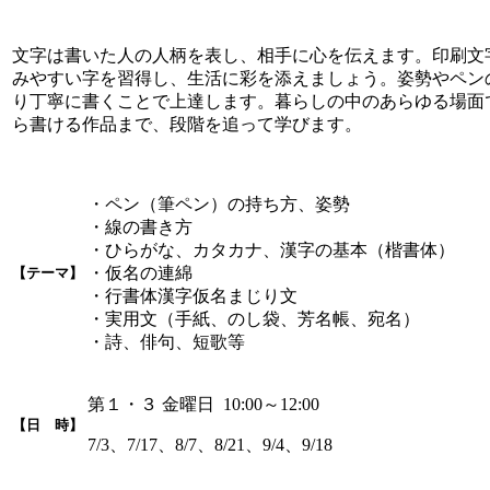
文字は書いた人の人柄を表し、相手に心を伝えます。印刷文
みやすい字を習得し、生活に彩を添えましょう。姿勢やペン
り丁寧に書くことで上達します。暮らしの中のあらゆる場面
ら書ける作品まで、段階を追って学びます。
・ペン（筆ペン）の持ち方、姿勢
・線の書き方
・ひらがな、カタカナ、漢字の基本（楷書体）
・仮名の連綿
【テーマ】
・行書体漢字仮名まじり文
・実用文（手紙、のし袋、芳名帳、宛名）
・詩、俳句、短歌等
第１・３ 金曜日 10:00～12:00
【日 時】
7/3、7/17、8/7、8/21、9/4、9/18