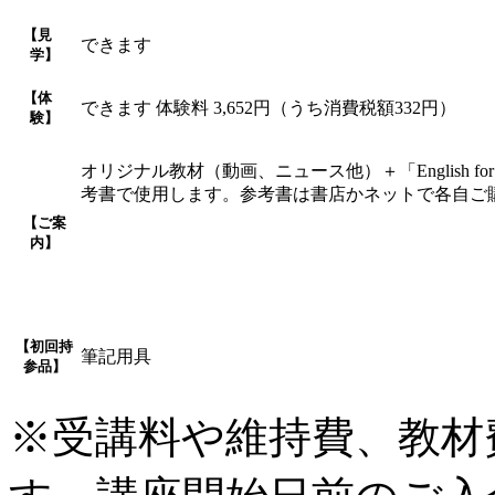
【見
できます
学】
【体
できます 体験料 3,652円（うち消費税額332円）
験】
オリジナル教材（動画、ニュース他）＋「English for Everyon
考書で使用します。参考書は書店かネットで各自ご
【ご案
内】
【初回持
筆記用具
参品】
※受講料や維持費、教材