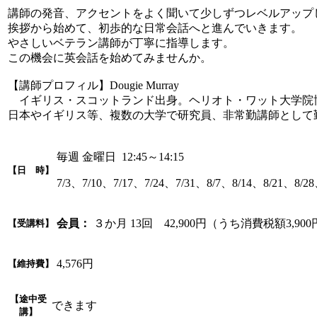
講師の発音、アクセントをよく聞いて少しずつレベルアップ
挨拶から始めて、初歩的な日常会話へと進んでいきます。
やさしいベテラン講師が丁寧に指導します。
この機会に英会話を始めてみませんか。
【講師プロフィル】Dougie Murray
イギリス・スコットランド出身。ヘリオト・ワット大学院博
日本やイギリス等、複数の大学で研究員、非常勤講師として
毎週 金曜日 12:45～14:15
【日 時】
7/3、7/10、7/17、7/24、7/31、8/7、8/14、8/21、8/28
会員：
３か月 13回 42,900円（うち消費税額3,90
【受講料】
4,576円
【維持費】
【途中受
できます
講】