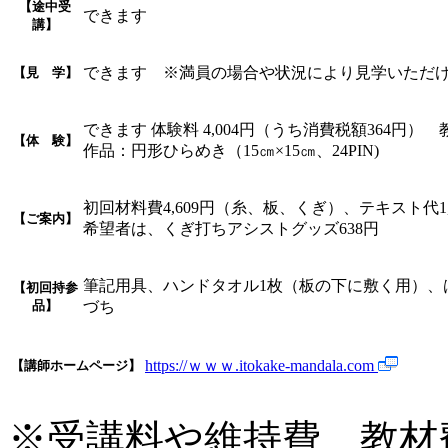
【途中受
できます
講】
できます ※満員の場合や状況により見学いただ
【見 学】
できます 体験料 4,004円（うち消費税額364円
【体 験】
作品：円形ひらめき（15㎝×15㎝、24PIN)
初回材料費4,609円（糸、板、くぎ）、テキスト代1,
【ご案内】
希望者は、くぎ打ちアシストグッズ638円
筆記用具、ハンドタオル1枚（板の下に敷く用）、は
【初回持参
品】
づち
https://ｗｗｗ.itokake-mandala.com
【講師ホームページ】
※受講料や維持費、教材