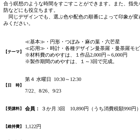
合う瞑想のような時間をすごすことができます。また、指先
防などにも役立ちます。
同じデザインでも、選ぶ色や配色の順番によって印象が変
みください。
≪基本≫・円形・つぼみ・麻の葉・六芒星
≪応用≫・時計・各種デザイン曼荼羅・曼荼羅モビ
【テーマ】
※材料費のめやすは、１作品2,000円～6,000円
※製作期間のめやすは、１～3回で完成。
第４ 水曜日 10:30～12:30
【日 時】
7/22、8/26、9/23
会員：
３か月 3回 10,890円（うち消費税額990円
【受講料】
1,122円
【維持費】