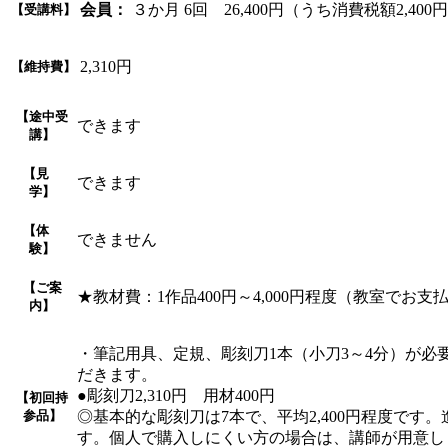
会員：
３か月 6回 26,400円（うち消費税額2,400
【受講料】
2,310円
【維持費】
【途中受
できます
講】
【見
できます
学】
【体
できません
験】
【ご案
★教材費：1作品400円～4,000円程度（教室でお
内】
・筆記用具、定規、彫刻刀1本（小刀3～4分）が
だきます。
●彫刻刀2,310円 用材400円
【初回持
参品】
◎基本的な彫刻刀は7本で、平均2,400円程度で
す。個人で購入しにくい方の場合は、講師が用意し