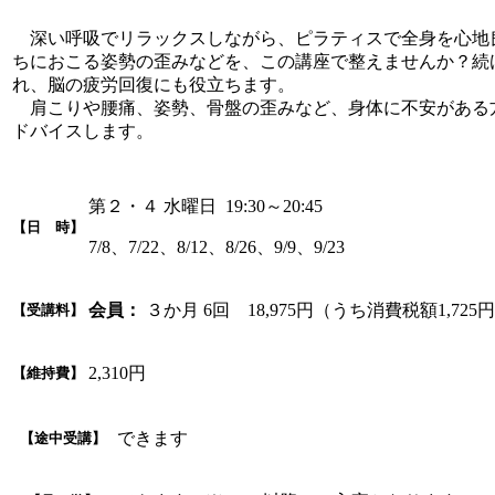
深い呼吸でリラックスしながら、ピラティスで全身を心地
ちにおこる姿勢の歪みなどを、この講座で整えませんか？続
れ、脳の疲労回復にも役立ちます。
肩こりや腰痛、姿勢、骨盤の歪みなど、身体に不安がある
ドバイスします。
第２・４ 水曜日 19:30～20:45
【日 時】
7/8、7/22、8/12、8/26、9/9、9/23
会員：
３か月 6回 18,975円（うち消費税額1,725
【受講料】
2,310円
【維持費】
できます
【途中受講】