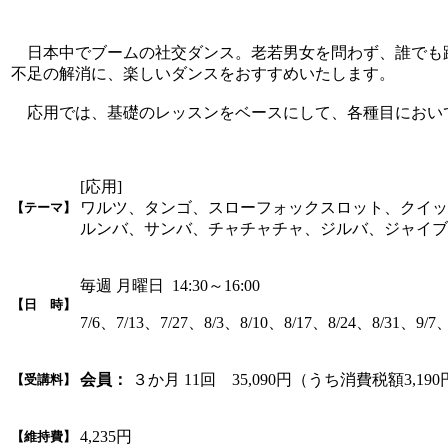
日本中でブームの社交ダンス。老若男女を問わず、誰でも
不足の解消に、楽しいダンスをおすすめいたします。
応用では、基礎のレッスンをベースにして、各種目におい
[応用]
ワルツ、タンゴ、スローフォックスロット、クイッ
【テーマ】
ルンバ、サンバ、チャチャチャ、ジルバ、ジャイブ
毎週 月曜日 14:30～16:00
【日 時】
7/6、7/13、7/27、8/3、8/10、8/17、8/24、8/31、9/7、
会員：
３か月 11回 35,090円（うち消費税額3,19
【受講料】
4,235円
【維持費】