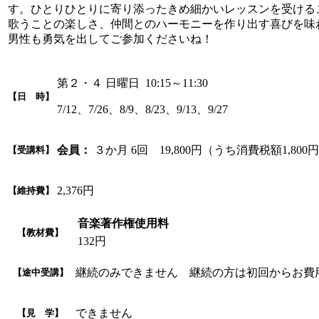
す。ひとりひとりに寄り添ったきめ細かいレッスンを受ける
歌うことの楽しさ、仲間とのハーモニーを作り出す喜びを味
男性も勇気を出してご参加くださいね！
第２・４ 日曜日 10:15～11:30
【日 時】
7/12、7/26、8/9、8/23、9/13、9/27
会員：
３か月 6回 19,800円（うち消費税額1,800
【受講料】
2,376円
【維持費】
音楽著作権使用料
【教材費】
132円
継続のみできません 継続の方は初回からお費
【途中受講】
できません
【見 学】