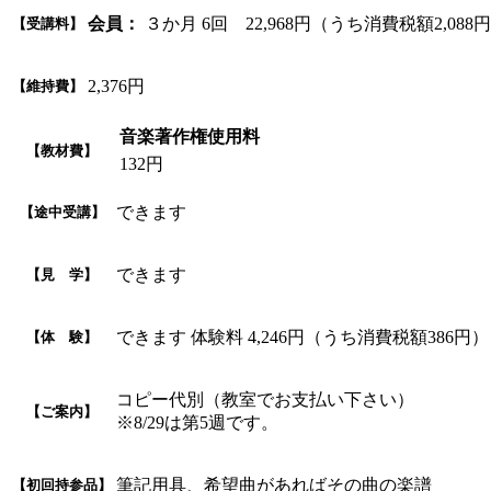
会員：
３か月 6回 22,968円（うち消費税額2,088
【受講料】
2,376円
【維持費】
音楽著作権使用料
【教材費】
132円
できます
【途中受講】
できます
【見 学】
できます 体験料 4,246円（うち消費税額386円）
【体 験】
コピー代別（教室でお支払い下さい）
【ご案内】
※8/29は第5週です。
筆記用具、希望曲があればその曲の楽譜
【初回持参品】