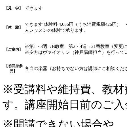
できます
【見 学】
できます 体験料 4,686円（うち消費税額426
【体 験】
人レッスンの体験で承ります。
※第1・3週→B教室 第2・4週→21番教室（変
【ご案内】
※夕方はヴァイオリン（神戸講師担当）を行って
【初回持参
各自の楽器（お持ちでない方は講師にご相談くだ
品】
※受講料や維持費、教材
す。講座開始日前のご入
※開講できない場合や、