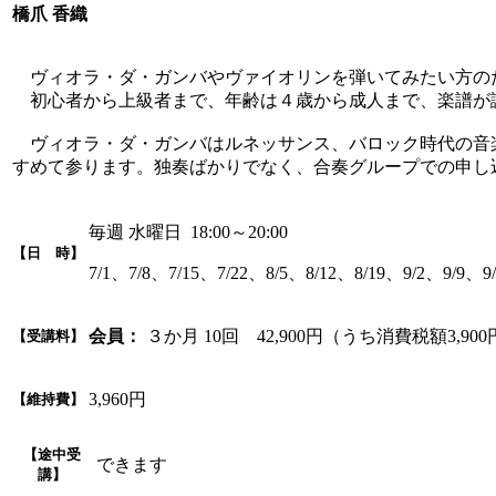
橋爪 香織
ヴィオラ・ダ・ガンバやヴァイオリンを弾いてみたい方の
初心者から上級者まで、年齢は４歳から成人まで、楽譜が
ヴィオラ・ダ・ガンバはルネッサンス、バロック時代の音
すめて参ります。独奏ばかりでなく、合奏グループでの申し
毎週 水曜日 18:00～20:00
【日 時】
7/1、7/8、7/15、7/22、8/5、8/12、8/19、9/2、9/9、9/
会員：
３か月 10回 42,900円（うち消費税額3,90
【受講料】
3,960円
【維持費】
【途中受
できます
講】