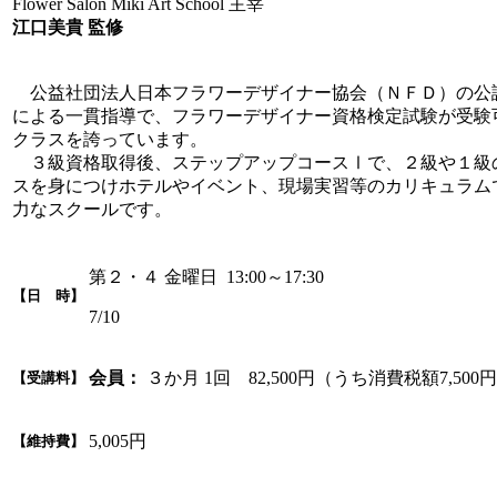
Flower Salon Miki Art School 主宰
江口美貴 監修
公益社団法人日本フラワーデザイナー協会（ＮＦＤ）の公
による一貫指導で、フラワーデザイナー資格検定試験が受験
クラスを誇っています。
３級資格取得後、ステップアップコースⅠで、２級や１級
スを身につけホテルやイベント、現場実習等のカリキュラム
力なスクールです。
第２・４ 金曜日 13:00～17:30
【日 時】
7/10
会員：
３か月 1回 82,500円（うち消費税額7,500
【受講料】
5,005円
【維持費】