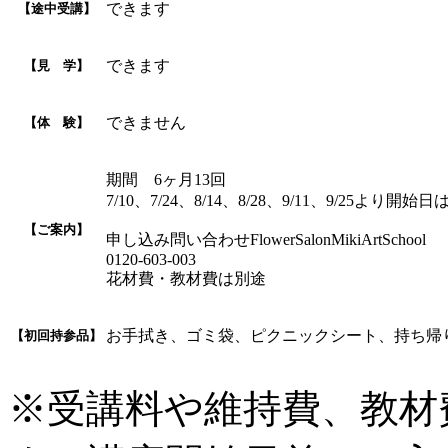
できます
【途中受講】
できます
【見 学】
できません
【体 験】
期間 6ヶ月13回
7/10、7/24、8/14、8/28、9/11、9/25よ
【ご案内】
申し込み問い合わせFlowerSalonMikiArtSchool
0120-603-003
花材費・教材費は別途
お手拭き、ゴミ袋、ピクニックシート、持ち帰
【初回持参品】
※受講料や維持費、教材