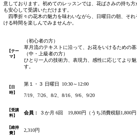
意しております。初めてのレッスンでは、花ばさみの持ち方
も安心して受講いただけます。
四季折々の花木の魅力を味わいながら、日曜日の朝、それ
ける時間を楽しんでみませんか。
（初心者の方）
草月流のテキストに沿って、お花をいけるための基
【テー
（中・上級者の方）
マ】
ひとり一人の技術力、表現力、感性に応じてより魅
す。
第１・３ 日曜日 10:30～12:00
【日
時】
7/19、7/26、8/2、8/16、9/6、9/20
【受講
会員：
３か月 6回 19,800円（うち消費税額1,800
料】
【維持
2,310円
費】