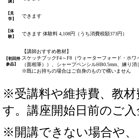
講】
【見
できます
学】
【体
できます 体験料 4,108円（うち消費税額373円）
験】
【講師おすすめ教材】
スケッチブックF4～F8（ウォーターフォード・ホワ
【初回持
参品】
（面相筆））、シャープペンシルHB0.5mm、練り消
※既にお持ちの場合はご自身のもので構いません
※受講料や維持費、教材
す。講座開始日前のご入
※開講できない場合や、