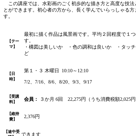
この講座では、水彩画のごく初歩的な描き方と高度な技法
とができます。初心者の方から、長く学んでいらっしゃる方
す。
最初に描く作品は風景画です。平均２回程度で１つ
す。
【テー
マ】
・構図は美しいか ・色の調和は良いか ・タッ
ど
第１・３ 木曜日 10:10～12:10
【日
時】
7/2、7/16、8/6、8/20、9/3、9/17
【受講
会員：
３か月 6回 22,275円（うち消費税額2,025
料】
【維持
2,376円
費】
【途中受
できます