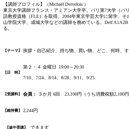
【講師プロフィル】（Michaël Dervelois ）
東京大学講師フランス・アミアン大学卒。パリ第7大学（パ
語教授資格（FLE）を取得。2004年東京学芸大学に留学
山学院大学、成城大学などの講師を務めている。Delf A1
る。
挨拶・自己紹介、持ち物、買い物、どこ、何時、す
【テーマ】
第２・４ 金曜日 19:00～20:30
【日 時】
7/10、7/24、8/14、8/28、9/11、9/25
会員：
３か月 6回 23,100円（うち消費税額2,100
【受講料】
2,244円
【維持費】
できます
【途中受講】