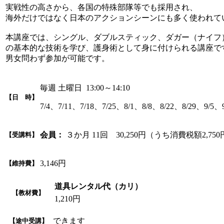
実戦性の高さから、各国の特殊部隊等でも採用され、
海外だけではなく日本のアクションシーンにも多く使われて
本講座では、シングル、ダブルスティック、ダガー（ナイフ
の基本的な技術を学び、護身術として身に付けられる講座で
男女問わず参加が可能です。
毎週 土曜日 13:00～14:10
【日 時】
7/4、7/11、7/18、7/25、8/1、8/8、8/22、8/29、9/5、9
会員：
３か月 11回 30,250円（うち消費税額2,75
【受講料】
3,146円
【維持費】
道具レンタル代（カリ）
【教材費】
1,210円
できます
【途中受講】