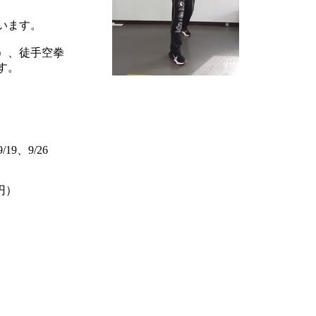
います。
）、徒手空拳
す。
/19、9/26
0円）