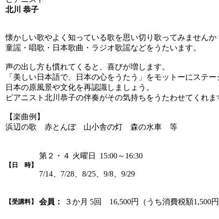
北川 恭子
懐かしい歌やよく知っている歌を思い切り歌ってみませんか
童謡・唱歌・日本歌曲・ラジオ歌謡などをうたいます。
声の出し方も慣れてくると、喜びが増します。
「美しい日本語で、日本の心をうたう」をモットーにステー
日本の原風景や文化を再認識しましょう。
ピアニスト北川恭子の伴奏がその気持ちをうたわせてくれま
【楽曲例】
浜辺の歌 赤とんぼ 山小舎の灯 森の水車 等
第２・４ 火曜日 15:00～16:30
【日 時】
7/14、7/28、8/25、9/8、9/29
会員：
３か月 5回 16,500円（うち消費税額1,500
【受講料】