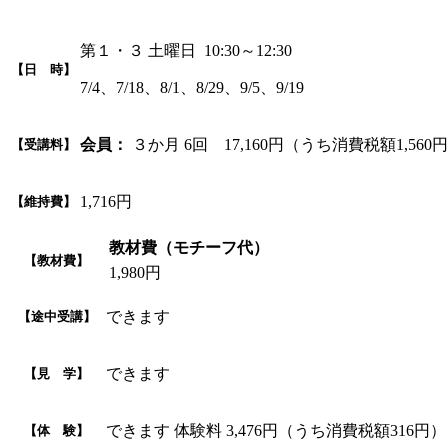
第１・３ 土曜日 10:30～12:30
【日 時】
7/4、7/18、8/1、8/29、9/5、9/19
会員：
３か月 6回 17,160円（うち消費税額1,560
【受講料】
1,716円
【維持費】
教材費（モチーフ代）
【教材費】
1,980円
できます
【途中受講】
できます
【見 学】
できます 体験料 3,476円（うち消費税額316
【体 験】