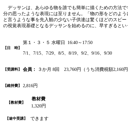
デッサンは、あらゆる物を誰でも簡単に描くための方法で
分の思ったような表現には至りません。「物の形をどのよう
と言うような事を先入観の少ない子供達は驚くほどのスピー
の視覚表現基礎となるデッサンを始めるのに、早すぎるとい
第１・３・５ 水曜日 16:40～17:50
【日 時】
7/1、7/15、7/29、8/5、8/19、9/2、9/16、9/30
会員：
３か月 8回 23,760円（うち消費税額2,160
【受講料】
2,816円
【維持費】
教材費
【教材費】
1,320円
できます
【途中受講】