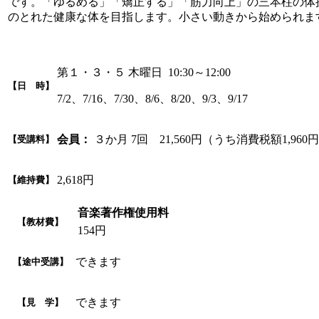
です。「ゆるめる」「矯正する」「筋力向上」の三本柱の体
のとれた健康な体を目指します。小さい動きから始められま
第１・３・５ 木曜日 10:30～12:00
【日 時】
7/2、7/16、7/30、8/6、8/20、9/3、9/17
会員：
３か月 7回 21,560円（うち消費税額1,960
【受講料】
2,618円
【維持費】
音楽著作権使用料
【教材費】
154円
できます
【途中受講】
できます
【見 学】