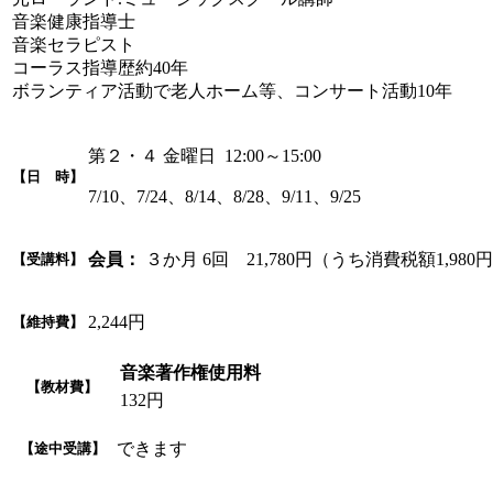
音楽健康指導士
音楽セラピスト
コーラス指導歴約40年
ボランティア活動で老人ホーム等、コンサート活動10年
第２・４ 金曜日 12:00～15:00
【日 時】
7/10、7/24、8/14、8/28、9/11、9/25
会員：
３か月 6回 21,780円（うち消費税額1,980
【受講料】
2,244円
【維持費】
音楽著作権使用料
【教材費】
132円
できます
【途中受講】