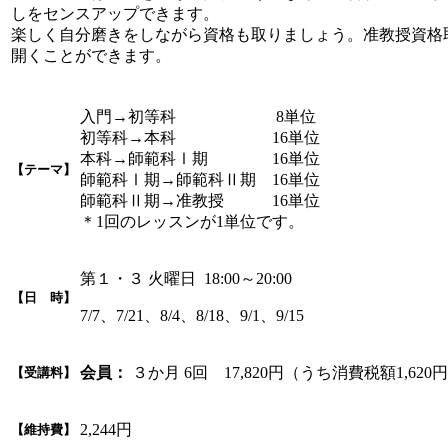
しをセンスアップできます。
楽しく自分磨きをしながら資格も取りましょう。准教授資格
開くことができます。
入門→初等科 8単位
初等科→本科 16単位
本科→師範科Ⅰ期 16単位
【テーマ】
師範科Ⅰ期→師範科Ⅱ期 16単位
師範科Ⅱ期→准教授 16単位
＊1回のレッスンが1単位です。
第１・３ 火曜日 18:00～20:00
【日 時】
7/7、7/21、8/4、8/18、9/1、9/15
会員：
３か月 6回 17,820円（うち消費税額1,620
【受講料】
2,244円
【維持費】