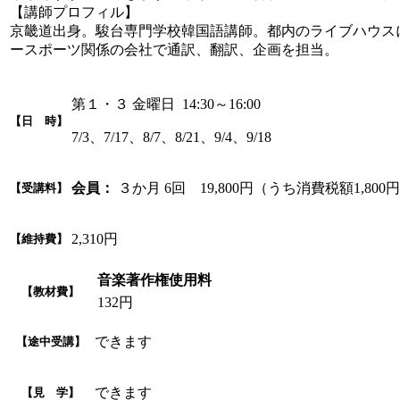
【講師プロフィル】
京畿道出身。駿台専門学校韓国語講師。都内のライブハウス
ースポーツ関係の会社で通訳、翻訳、企画を担当。
第１・３ 金曜日 14:30～16:00
【日 時】
7/3、7/17、8/7、8/21、9/4、9/18
会員：
３か月 6回 19,800円（うち消費税額1,800
【受講料】
2,310円
【維持費】
音楽著作権使用料
【教材費】
132円
できます
【途中受講】
できます
【見 学】