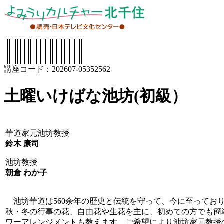
講座コード：202607-05352562
土曜いけばな池坊(初級）
華道家元池坊教授
鈴木 康司
池坊教授
朝倉 わか子
池坊華道は560余年の歴史と伝統を守って、今に至ってお
秋・冬の行事の花、自由花や生花を主に、初めての方でも簡
ワーアレンジメントも教えます。ご希望により池坊家元教授