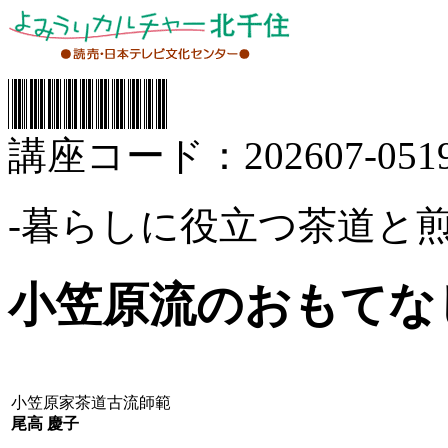
講座コード：202607-0519
‐暮らしに役立つ茶道と煎
小笠原流のおもてな
小笠原家茶道古流師範
尾高 慶子