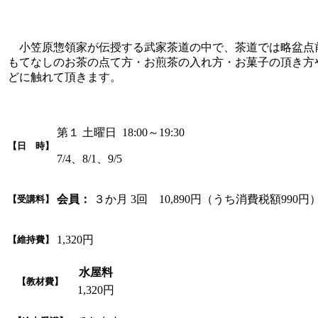
小笠原惣領家が伝授する武家茶道の中で、茶道では略盆点
もてなしのお茶の点て方・お煎茶の入れ方・お菓子の頂き方
どに触れて頂きます。
第１ 土曜日 18:00～19:30
【日 時】
7/4、8/1、9/5
会員：
３か月 3回 10,890円（うち消費税額990円
【受講料】
1,320円
【維持費】
水屋料
【教材費】
1,320円