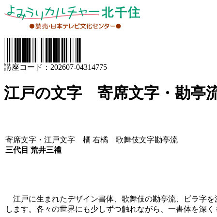
講座コード：202607-04314775
江戸の文字 寄席文字・勘亭
寄席文字・江戸文字 橘 右橘 歌舞伎文字勘亭流
三代目 荒井三禮
江戸に生まれたデザイン書体、歌舞伎の勘亭流、ビラ字を
します。各々の世界にも少しずつ触れながら、一書体を深く