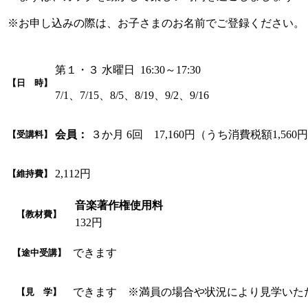
※お申し込みの際は、お子さまのお名前でご登録ください。
第１・３ 水曜日 16:30～17:30
【日 時】
7/1、7/15、8/5、8/19、9/2、9/16
会員：
３か月 6回 17,160円（うち消費税額1,560
【受講料】
2,112円
【維持費】
音楽著作権使用料
【教材費】
132円
できます
【途中受講】
できます ※満員の場合や状況により見学いた
【見 学】