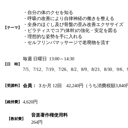
・自分の体のクセを知る
・呼吸の改善により自律神経の働きを整える
・全身のほぐし及び骨盤の歪み改善エクササイズ
【テーマ】
・ピラティスでコア(体幹)の強化・安定を図る
・理想的な姿勢を手に入れる
・セルフリンパマッサージで老廃物を流す
毎週 日曜日 13:00～14:30
【日 時】
7/5、7/12、7/19、7/26、8/2、8/9、8/23、8/30、9/6、9
会員：
３か月 12回 42,240円（うち消費税額3,84
【受講料】
4,620円
【維持費】
音楽著作権使用料
【教材費】
264円