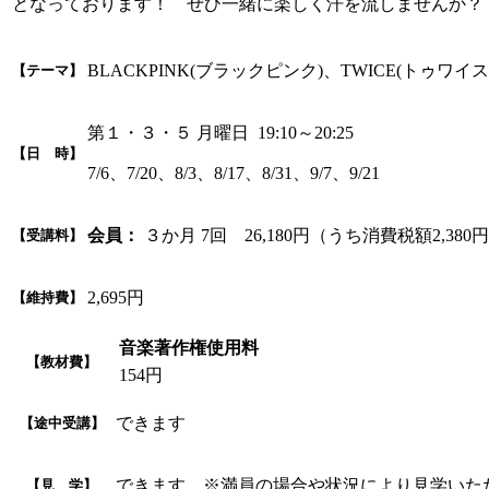
となっております！ ぜひ一緒に楽しく汗を流しませんか？
BLACKPINK(ブラックピンク)、TWICE(トゥワイス)
【テーマ】
第１・３・５ 月曜日 19:10～20:25
【日 時】
7/6、7/20、8/3、8/17、8/31、9/7、9/21
会員：
３か月 7回 26,180円（うち消費税額2,380
【受講料】
2,695円
【維持費】
音楽著作権使用料
【教材費】
154円
できます
【途中受講】
できます ※満員の場合や状況により見学いた
【見 学】