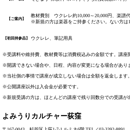
教材費別 ウクレレ約10,000～20,000円、楽譜
【ご案内】
※新規の方は楽器をご持参ください。ない方は
ウクレレ、筆記用具
【初回持参品】
※受講料や維持費、教材費等は消費税込みの金額です。講座
※開講できない場合や、日程、内容が変更になる場合があり
※当社側の事情で講座が成立しない場合は全額を返金します
※公開講座以外は入会金が必要です。
※新規受講の方は、ほとんどの講座で残り回数分での受講が
よみうりカルチャー荻窪
〒167-0043 杉並区上荻1-7-1 ルミネ6階 TEL／03-3392-8891