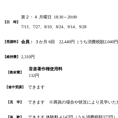
第２・４ 月曜日 18:30～20:00
【日 時】
7/13、7/27、8/10、8/24、9/14、9/28
会員：
３か月 6回 22,440円（うち消費税額2,040
【受講料】
2,310円
【維持費】
音楽著作権使用料
【教材費】
132円
できます
【途中受講】
できます ※満員の場合や状況により見学いた
【見 学】
できます 体験料 4,147円（うち消費税額37
【体 験】