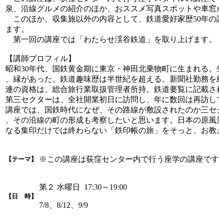
泉、沿線グルメの紹介のほか、おススメ写真スポットや車窓
このほか、収集旅以外の内容として、鉄道愛好家歴50年の
ます。
第一回の講座では「わたらせ渓谷鉄道」を取り上げます。
【講師プロフィル】
昭和30年代、国鉄黄金期に東京・神田北乗物町に生まれる
、縁があった。鉄道趣味歴は半世紀を超える。新聞社勤務を
連の資格は、総合旅行業取扱管理者所持。鉄道要覧に記載さ
第三セクターは、全社開業初日に訪問し、年に数回は再訪し
講座では、国鉄時代になぜ、その路線が敷設されたのか三セ
、その沿線の町の形成も考察したいと思います。日本の原風
なる集印だけでは終わらない「鉄印帳の旅」をそっと、お教
※この講座は荻窪センター内で行う座学の講座です
【テーマ】
第２ 水曜日 17:30～19:00
【日 時】
7/8、8/12、9/9