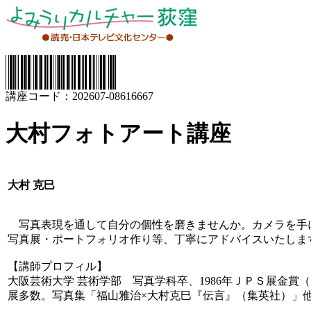
講座コード：202607-08616667
大村フォトアート講座
大村 克巳
写真表現を通して自分の個性を磨きませんか。カメラを手
写真展・ポートフォリオ作り等、丁寧にアドバイスいたしま
【講師プロフィル】
大阪芸術大学 芸術学部 写真学科卒、1986年ＪＰＳ展金賞
展多数。写真集「福山雅治×大村克巳『伝言』（集英社）」