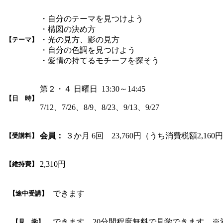
・自分のテーマを見つけよう
・構図の決め方
・光の見方、影の見方
【テーマ】
・自分の色調を見つけよう
・愛情の持てるモチーフを探そう
第２・４ 日曜日 13:30～14:45
【日 時】
7/12、7/26、8/9、8/23、9/13、9/27
会員：
３か月 6回 23,760円（うち消費税額2,160
【受講料】
2,310円
【維持費】
できます
【途中受講】
できます 20分間程度無料で見学できます。
【見 学】