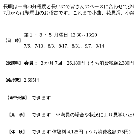
長唄は一曲20分程度と長いので皆さんのペースに合わせて少
7月からは鞍馬山のお稽古です。これまで小曲、花見踊、小
第１・３・５ 月曜日 12:30～13:20
【日 時】
7/6、7/13、8/3、8/17、8/31、9/7、9/14
会員：
３か月 7回 26,180円（うち消費税額2,380
【受講料】
2,695円
【維持費】
できます
【途中受講】
できます ※満員の場合や状況により見学いた
【見 学】
できます 体験料 4,125円（うち消費税額375円）
【体 験】