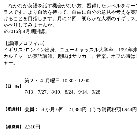
なかなか英語を話す機会がない方、習得したレベルをキー
ラスです。より自信を持って、自由に自分の意見や考えを英
けることを目指します。月に２回、朗らかな人柄のイギリス
ゃべりしてみませんか。
※2016年4月期開講。
【講師プロフィル】
イギリス･ロンドン出身。ニューキャッスル大学卒。1991年来
カルチャーの英語講師。趣味はサッカー、音楽。オフの時は
ャー。
第２・４ 月曜日 10:30～12:00
【日 時】
7/13、7/27、8/10、8/24、9/14、9/28
会員：
３か月 6回 21,384円（うち消費税額1,944
【受講料】
2,310円
【維持費】