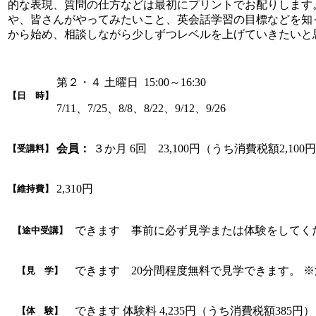
的な表現、質問の仕方などは最初にプリントでお配りします
や、皆さんがやってみたいこと、英会話学習の目標などを知
から始め、相談しながら少しずつレベルを上げていきたいと
第２・４ 土曜日 15:00～16:30
【日 時】
7/11、7/25、8/8、8/22、9/12、9/26
会員：
３か月 6回 23,100円（うち消費税額2,100
【受講料】
2,310円
【維持費】
できます 事前に必ず見学または体験をしてく
【途中受講】
できます 20分間程度無料で見学できます。 
【見 学】
できます 体験料 4,235円（うち消費税額385円）
【体 験】