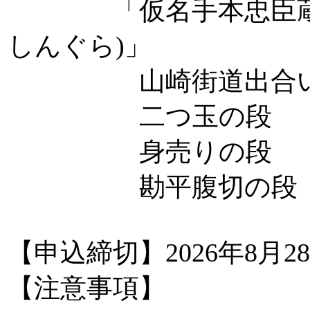
「仮名手本忠臣蔵(
しんぐら)」
山崎街道出合
二つ玉の段
身売りの段
勘平腹切の段
【申込締切】2026年8月
【注意事項】