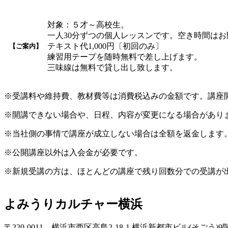
対象：５才～高校生。
一人30分ずつの個人レッスンです。空き時間は
テキスト代1,000円〔初回のみ〕
【ご案内】
練習用テープを随時無料で差し上げます。
三味線は無料で貸し出し致します。
※受講料や維持費、教材費等は消費税込みの金額です。講座
※開講できない場合や、日程、内容が変更になる場合があり
※当社側の事情で講座が成立しない場合は全額を返金します
※公開講座以外は入会金が必要です。
※新規受講の方は、ほとんどの講座で残り回数分での受講が
よみうりカルチャー横浜
〒220-0011 横浜市西区高島2-18-1 横浜新都市ビル(そごう)9階 TE