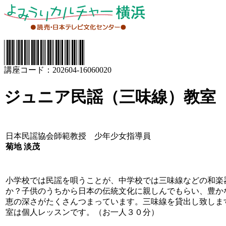
講座コード：202604-16060020
ジュニア民謡（三味線）教室
日本民謡協会師範教授 少年少女指導員
菊地 淡茂
小学校では民謡を唄うことが、中学校では三味線などの和楽
か？子供のうちから日本の伝統文化に親しんでもらい、豊か
恵の深さがたくさんつまっています。三味線を貸出し致しま
室は個人レッスンです。（お一人３０分）