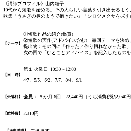
《講師プロフィル》山内頌子
10代から短歌を始める。その人らしい言葉を引き出せるよ
歌集『うさぎの鼻のようで抱きたい』『シロツメクサを探す
①短歌作品の紹介(鑑賞)
②短歌の実作(アドバイス含む) 毎回テーマを決
【テーマ】
提出物：その回に「作った／作り切れなかった歌」
次の回で「ひとことアドバイス」を記入したものを
第１ 火曜日 10:30～12:00
【日 時】
4/7、5/5、6/2、7/7、8/4、9/1
会員：
６か月 6回 22,440円（うち消費税額2,040
【受講料】
2,310円
【維持費】
できます
【途中受講】